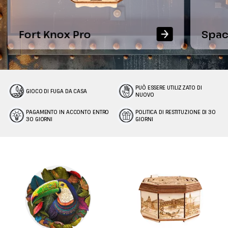
Fort Knox Pro
Spac
PUÒ ESSERE UTILIZZATO DI
GIOCO DI FUGA DA CASA
NUOVO
PAGAMENTO IN ACCONTO ENTRO
POLITICA DI RESTITUZIONE DI 30
30 GIORNI
GIORNI