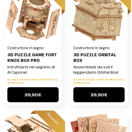
Costruttore in legno
Costruttore in legno
3D PUZZLE GAME FORT
3D PUZZLE ORBITAL
KNOX BOX PRO
BOX
Intrufolarsi nel segreto di
Assemblate da soli il
Al Capone!
leggendario Orbital Box!
Sul nostro sito sono rimasti solo 98 articoli a
Sul nostro sito sono rimasti solo 98 articoli a
questo prezzo!
questo prezzo!
39,90€
39,90€
Pre-order