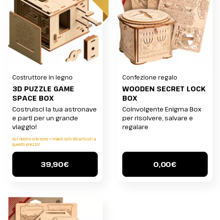
Costruttore in legno
Confezione regalo
3D PUZZLE GAME
WOODEN SECRET LOCK
SPACE BOX
BOX
Costruisci la tua astronave
Coinvolgente Enigma Box
e parti per un grande
per risolvere, salvare e
viaggio!
regalare
Sul nostro sito sono rimasti solo 99 articoli a
questo prezzo!
39,90€
0,00€