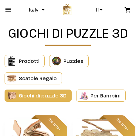
Italy
IT
GIOCHI DI PUZZLE 3D
Prodotti
Puzzles
Scatole Regalo
Giochi di puzzle 3D
Per Bambini
Pre-order
Pre-order